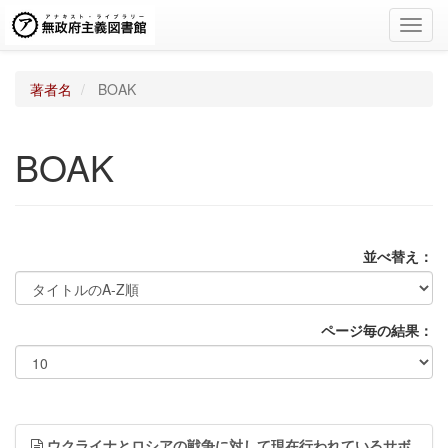
Toggl
navig
著者名
BOAK
BOAK
並べ替え：
ページ毎の結果：
ウクライナとロシアの戦争に対して現在行われているサボ