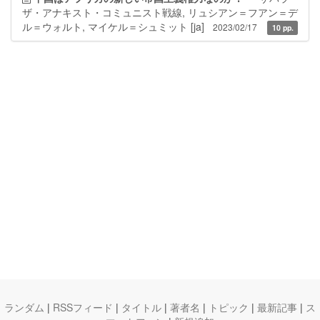
ザ・アナキスト・コミュニスト戦線, リュシアン＝フアン＝デ
ル＝ウォルト, マイケル＝シュミット
[ja]
2023/02/17
10 pp.
ランダム
|
RSSフィード
|
タイトル
|
著者名
|
トピック
|
最新記事
|
ス