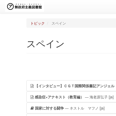
トピック
スペイン
スペイン
【インタビュー】ＣＧＴ国際関係書記アンジェル
感染症×アナキスト（教育編）
— 海老原弘子
[ja]
国家に対する闘争
— ネストル゠マフノ
[ja]