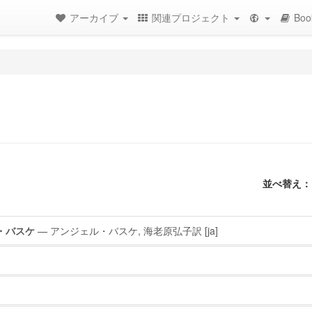
アーカイブ
関連プロジェクト
Boo
並べ替え：
・バスケ
— アンジェル・バスケ, 海老原弘子訳
[ja]