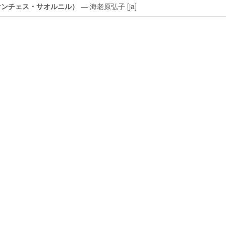
サンチェス・サオルニル）
— 海老原弘子
[ja]