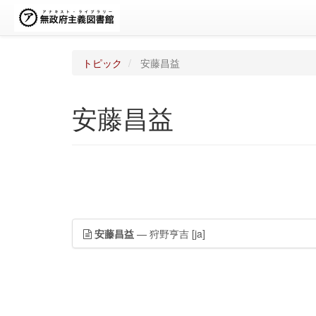
トピック
安藤昌益
安藤昌益
安藤昌益
— 狩野亨吉
[ja]