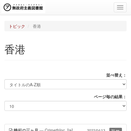
Toggl
navig
トピック
香港
香港
並べ替え：
ページ毎の結果：
蜂起の三ヶ月
— CrimethInc.
[ja]
2022/04/13
21 pp.