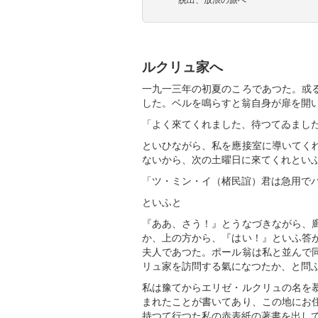
ルクリュ家へ
一九一三年の初夏のころであつた。或
した。ベルを鳴らすと翁自身が扉を開
「よく來てくれました、待つてゐまし
といひながら、私を應接室に導いてく
ないから、次の土曜日に來てくれとい
「ツ・ミン・イ（楮民誼）君は急用で
といふと
『ああ、さう！』とうなづきながら、
か、上の方から、『はい！』といふ答
夫人であつた。ポール翁は私と並んで
リュ家を訪問する氣になつたか、と問
私は豫てからエリゼ・ルクリュの名を
まれたことが書いてあり、この地にお
持つて行つた私の赤表紙の著書を出し