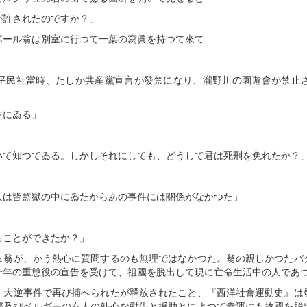
が許されたのですか？」
ポール翁は別室に行つて一葉の寫眞を持つて來て
平民社當時、たしか共産黨宣言が發禁になり、瀧野川の園遊會が禁止
中にゐる」
いて知つてゐる。しかしそれにしても、どうして君は死刑を免れたか？
人は皆監獄の中にゐたからあの事件には關係がなかつた」
ることができたか？」
ュ翁が、かう熱心に質問するのも無理ではなかつた。翁の親しかつたバ
十年の重懲役の宣告を受けて、祖國を脱出して現に亡命生活中の人であ
、大逆事件で再び捕へられたが釋放されたこと、『西洋社會運動史』は
那及びベルギーの友人の熱心な勸告と援助とによつて幸運にも故國を脱