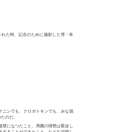
された時、記念のために撮影した堺・幸
」
クニンでも、クロポトキンでも、みな脱
つたのだ。
發禁になつたこと、周圍の情勢は緊迫し
出することができたこと、などを説明し