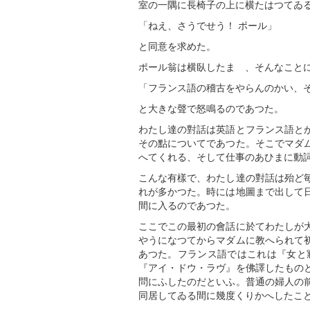
室の一隅に長椅子の上に横たはつてゐ
「ねえ、さうでせう！ ポール」
と同意を求めた。
ポール翁は横臥したまゝ、そんなこと
「フランス語の稽古をやらんのかい、
と大きな聲で怒鳴るのであつた。
わたし達の對話は英語とフランス語と
その點についてであつた。そこでマダ
へてくれる、そして仕事のあひまに動
こんな有樣で、わたし達の對話は殆ど
れが多かつた。時には地圖まで出して
間に入るのであつた。
ここでこの最初の會話に於てわたしが
やうになつてからマダムに教へられて
あつた。フランス語ではこれは『女と
『アイ・ドウ・ラヴ』を佛譯したもの
問にふしたのだといふ。普通の婦人の
同居してゐる間に幾度くりかへしたこ