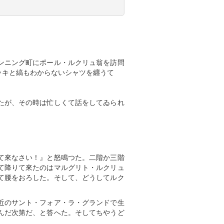
ンニング町にポール・ルクリュ翁を訪問
ッキと縞もわからないシャツを纒うて
たが、その時は忙しくて話をしてゐられ
て來なさい！』と怒鳴つた。二階か三階
て降りて來たのはマルグリト・ルクリュ
て腰をおろした。そして、どうしてルク
近のサント・フォア・ラ・グランドで生
んだ次第だ、と答へた。そしてちやうど