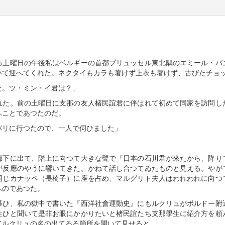
る土曜日の午後私はベルギーの首都ブリュッセル東北隅のエミール・バ
いて迎へてくれた。ネクタイもカラも著けず上衣も著けず、古びたチョ
た。ツ・ミン・イ君は？」
れた。前の土曜日に支那の友人楮民誼君に伴はれて初めて同家を訪問し
ふことであつたのだ。
パリに行つたので、一人で伺ひました」
廊下に出て、階上に向つて大きな聲で『日本の石川君が來たから、降り
が反應のやうに響いてきた。かねて話し合つてゐたものと見える。やが
同じカナッペ（長椅子）に座を占め、マルグリト夫人はわれわれに向つ
ふのであつた。
慕ひ、私の獄中で書いた『西洋社會運動史』にもルクリュがボルドー附
住ひと聞いて是非お眼にかかりたいと楮民誼たち支那學生に紹介方を頼
てルクリュの名の出てゐる箇所を開いて見せると