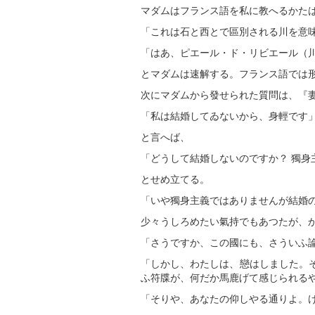
マダムはフランス語を私に教へるかた
「これは石と西とで區別される川を意
「はあ、ピエール・ド・リビエール（
とマダムは速解する。フランス語では
次にマダムから發せられた質問は、『
「私は結婚してゐないから、身輕です
と言へば、
「どうして結婚しないのですか？ 獨身
とせめ立てる。
「いや獨身主義ではありませんが結婚
少々うしろめたい氣持でもあつたが、
「さうですか、この國にも、さういふ
「しかし、わたしは、戀はしました。
ふ符牒が、何だか馬鹿げて感じられる
「そりや、あなたの仰しやる通りよ。