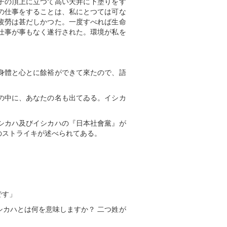
子の頂上に立つて高い天井に下塗りをす
の仕事をすることは、私にとつては可な
疲勞は甚だしかつた。一度すべれば生命
仕事が事もなく遂行された。環境が私を
身體と心とに餘裕ができて來たので、語
の中に、あなたの名も出てゐる。イシカ
シカハ及びイシカハの『日本社會黨』が
のストライキが述べられてある。
です」
カハとは何を意味しますか？ 二つ姓が