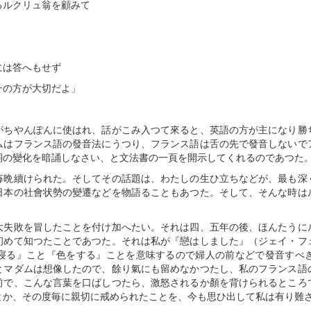
るルクリュ翁を顧みて
には答へもせず
その方が大切だよ」
がちやんぽんに使はれ、話がこみ入つて來ると、英語の方が主になり勝
ムはフランス語の發音法にうつり、フランス語は舌の先で發音しないで
詞の變化を暗誦しなさい、と文法書の一頁を開示してくれるのであつた
毎晩續けられた。そしてその話題は、わたしの生ひ立ちなどが、最も深
日本の社會状勢の變遷などを物語ることもあつた。そして、そんな時は
大失敗を冒したことを付け加へたい。それは四、五年の後、ほんたうに
初めて知つたことであつた。それは私が『戀はしました』（ジェイ・フ
寢る』こと『色をする』ことを意味するので婦人の前などで發音すべ
とマダムは想像したので、餘り氣にも留めなかつたし、私のフランス語
前で、こんな言葉を口ばしつたら、激怒されるか顏を背けられるところ
とか、その度毎に親切に戒められたことを、今も思ひ出して私は有り難