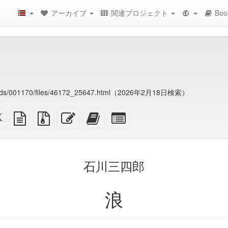
アーカイブ
関連プロジェクト
Boo
p/cards/001170/files/46172_25647.html（2026年2月18日検索）
XeLaTeX
プ
添
こ
こ
Bookbuilder
ソ
レ
付
の
の
の
ー
ー
フ
記
記
た
ス
ン
ァ
事
事
め
記
イ
を
を
の
石川三四郎
事
ル
編
bookbuilder
個々
ソ
付
集
に
の
ー
き
追
パ
浪
（プ
ス
の
加
ー
ソ
ツ
ー
を
ス
選