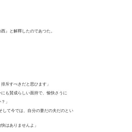
の西』と解釋したのであつた。
く排斥すべきだと思ひます」
外にも賛成らしい面持で、愉快さうに
か？」
そして今では、自分の妻だの夫だのとい
愉快はありませんよ」