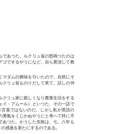
ちであつた。ルクリュ翁の怒鳴つたのは
アゴでするやうになど、自ら實演して教
。
くマダムの興味を引いたので、自然にそ
ルクリュ翁ものりだして來て、話しの仲
ルクリュ家に親しくなり農業生活をする
ェイ・アムール）といつた、その一語で
き言葉ではないのだ。しかし私が英語の
の勇氣をくじかぬやうにと考へて特に不
であつた。かうした失敗は、七、八年も
さの感激を新たにするのである。