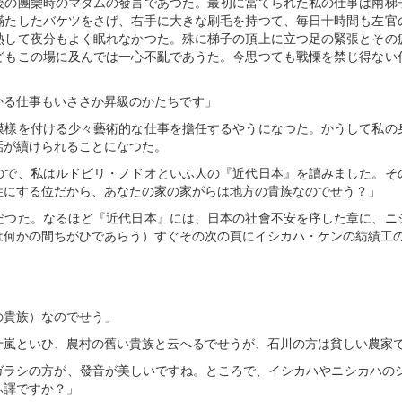
後の團欒時のマダムの發言であつた。最初に當てられた私の仕事は兩梯
滿たしたバケツをさげ、右手に大きな刷毛を持つて、毎日十時間も左官
熱して夜分もよく眠れなかつた。殊に梯子の頂上に立つ足の緊張とその
どもこの場に及んでは一心不亂であうた。今思つても戰慄を禁じ得ない
かる仕事もいささか昇級のかたちです」
模樣を付ける少々藝術的な仕事を擔任するやうになつた。かうして私の
話が續けられることになつた。
ので、私はルドビリ・ノドオといふ人の『近代日本』を讀みました。そ
姓にする位だから、あなたの家の家がらは地方の貴族なのでせう？」
だつた。なるほど『近代日本』には、日本の社會不安を序した章に、ニ
は何かの間ちがひであらう）すぐその次の頁にイシカハ・ケンの紡績工
の貴族）なのでせう」
十嵐といひ、農村の舊い貴族と云へるでせうが、石川の方は貧しい農家
ガラシの方が、發音が美しいですね。ところで、イシカハやニシカハのシ
ふ譯ですか？」