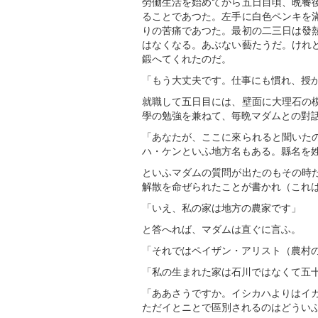
勞働生活を始めてから五日目頃、晩餐
ることであつた。左手に白色ペンキを
りの苦痛であつた。最初の二三日は發
はなくなる。あぶない藝たうだ。けれ
鍛へてくれたのだ。
「もう大丈夫です。仕事にも慣れ、授
就職して五日目には、壁面に大理石の
學の勉強を兼ねて、毎晩マダムとの對
「あなたが、ここに來られると聞いた
ハ・ケンといふ地方名もある。縣名を
といふマダムの質問が出たのもその時
解散を命ぜられたことが書かれ（これ
「いえ、私の家は地方の農家です」
と答へれば、マダムは直ぐに言ふ。
「それではペイザン・アリスト（農村
「私の生まれた家は石川ではなくて五
「ああさうですか。イシカハよりはイ
ただイとニとで區別されるのはどうい