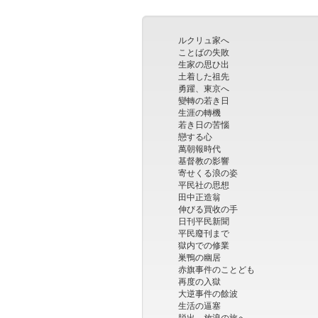
フ
レ
ン
ルクリュ家へ
ド
ことばの失敗
生家の思ひ出
リ
土着した祖先
ー）
勇躍、東京へ
變轉の若き日
生涯の轉機
若き日の苦惱
戀する心
萬朝報時代
基督教の影響
寄せくる浪の姿
平民社の思想
田中正造翁
伸びる買收の手
日刊平民新聞
平民廢刊まで
獄内での修業
巣鴨の幽居
赤旗事件のことども
再度の入獄
大逆事件の餘波
生活の逼塞
脱出、放浪の旅へ