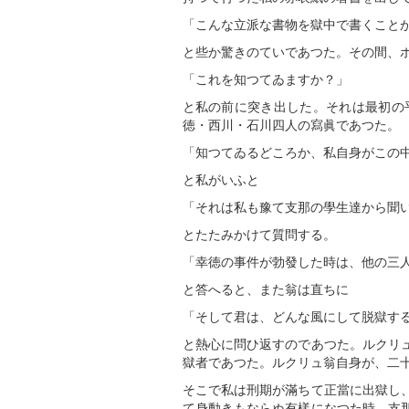
「こんな立派な書物を獄中で書くこと
と些か驚きのていであつた。その間、
「これを知つてゐますか？」
と私の前に突き出した。それは最初の
徳・西川・石川四人の寫眞であつた。
「知つてゐるどころか、私自身がこの
と私がいふと
「それは私も豫て支那の學生達から聞
とたたみかけて質問する。
「幸徳の事件が勃發した時は、他の三
と答へると、また翁は直ちに
「そして君は、どんな風にして脱獄す
と熱心に問ひ返すのであつた。ルクリ
獄者であつた。ルクリュ翁自身が、二
そこで私は刑期が滿ちて正當に出獄し
て身動きもならぬ有樣になつた時、支