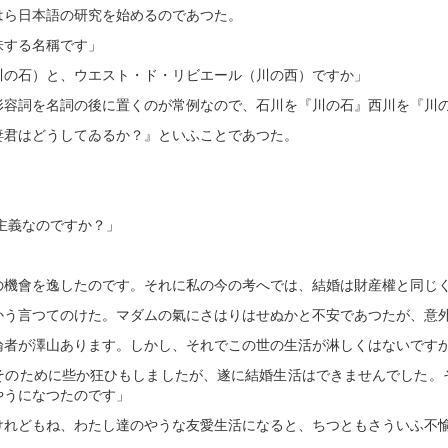
はら日本語の研究を始めるのであつた。
味する名稱です」
川の石）と、ウエスト・ド・リビエール（川の西）ですか」
形容詞を名詞の後に置くのが常例なので、石川を『川の石』西川を『川
妻君はどうしてゐるか？』といふことであつた。
」
主義なのですか？」
の機會を逸したのです。それに私の今の考へでは、結婚は財産權と同じ
かう言つてのけた。マダムの氣にさはりはせぬかと不安であつたが、意
論者が澤山あります。しかし、それでこの世の生活が淋しくはないです
そのために些か狂ひもしましたが、遂に結婚生活はできませんでした。
やうになつたのです」
けれどもね、わたし達のやうな友愛生活になると、ちつともさういふ不