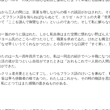
れから三人の間には、茶菓を喫しながらの樣々の談話がかはされた。そ
してフランス語を知らねばならぬとて、エリゼ・ルクリュの大著『世
いて『ここを讀んで御覽なさい』といふのであつた。そして私に解らな
の一族のやうに扱はれた。しかし私自身はまだ交際に慣れない野ばん人
リヨーム氏のところへ行つたりして、職業を求めてゐた。けれども獨立
『なぜ早くいうてくれなかつたか』と小言のやうな口調で『すぐ來い、
つたのは一九一四年四月であつた。私は一同志の紹介でペンキ職になつ
生活の道が立つといふ自信ができたときは『おれもこれで一人前の人間
吸ができた。
ルクリュ老夫妻とともにすごし、いつもフランス語のけいこを兼ねて、
、翁は寧ろ傍聽者の格であつた。わたしはこれから、その時の物語を思
、私にとつてはまた感慨の盡きぬものがある。