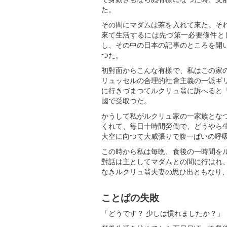
た。
その間にマダムは茶を入れて來た。そ
來て生活するには先づ第一必要條件と
し、その中の日本の記事のところを開
つた。
初對面からこんな有樣で、私はこの家
リュッセルの合理的社會主義の一派ギ
に行きづまつてルクリュ翁に訴へると
國で受取つた。
かうして私がルクリュ家の一家族とな
くれて、毎日十時間勞働で、どうやら
大空に向つて大威張りで腹一ぱいの呼
この時から私は毎晩、食後の一時間を
對話は主としてマダムとの間に行はれ
なきルクリュ翁夫妻の思ひ出ともなり
ことばの失敗
「どうです？ 少しは慣れましたか？」