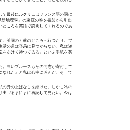
して最後にルクリュはフランス語の國に
界新地理學』の東亞の卷を書架から引出
いところを英語で説明してくれるのであ
で、英國のカ翁のところへ行つたり、ブ
生活の道は容易に見つからない。私は遂
室をあけて待つてゐる』といふ手紙を英
た。白いブルースもその同志が寄付して
になれた』と私は心中に叫んだ。そして
私の身の上ばなしを續けた。しかし私の
ひ出づるまにまに再記して見たい。今は