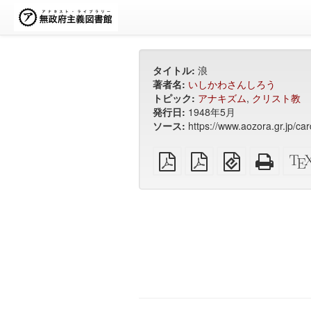
タイトル:
浪
著者名:
いしかわさんしろう
トピック:
アナキズム
,
クリスト教
発行日:
1948年5月
ソース:
https://www.aozora.gr.j
プ
A4
EPUB（モ
ス
レ
用
バ
タ
ー
紙
イ
ン
ン
に
ル
ド
PDF
面
機
ア
付
器
ロ
け
用）
ン
し
の
た
HTML
PDF
リ
ン
タ