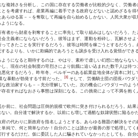
大な複雑さを分析し、この国に存在する労働者が比較的少なく、労働者
ことを考慮すれば、産業再編に着手できる政府などないと認めざるを得
たあらゆる富－－を奪取して再編を自ら始めるしかない。人民大衆が収
るようになる。
所有者から財産を剥奪することに率先して取り組みはしないだろう。た
社会主義者にならないだろう。彼等はまず、運動を粉砕し、瓦解させよ
行ってきたことを実行するだろう。彼等は時間を稼ごうとするだろう。
死するよりも、いかに欺瞞的であろうとも譲歩を受け入れる覚悟ができ
るようになると期待するのは、やはり、素朴で虚しい幻想に他ならない
かし、現在の社会制度の苛烈さにより飢餓に追い込まれた数千人は待つ
晩悪化するだろう。昨年冬、ベルギーのある鉱業盆地全体が資本に対し
[3]
模な暴動が勃発する寸前だった。
そして、労働騎士団の団長パウダ
固な政治家すらも－－充分理解していた。次の機会にパウダリーのよう
が存在すればなおさら事態は深刻になる。この挑発によって不満を抱く
遥か前に、社会問題は圧倒的規模で欧州に突き付けられるだろう。結果
はない。自分達で解決するか、以前にも増して過酷な奴隷状態に陥るか
政府の代わりに新政府を指名しようとする。あらゆる難題の解決をその
と単純で、何と簡単なのか！自分のことは誰かが最善の形で処理してく
実行するだけだ。仮に委託した人に騙されていなかったとしても、自分