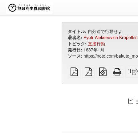
タイトル:
自分達で行動せよ
著者名:
Pyotr Alekseevich Kropotkin
トピック:
直接行動
発行日:
1887年1月
ソース:
https://note.com/bakuto
プ
A4
EPUB（モ
ス
レ
用
バ
タ
ー
紙
イ
ン
ン
に
ル
ド
PDF
面
機
ア
ピ
付
器
ロ
け
用）
ン
し
の
た
HTML
PDF
リ
ン
タ