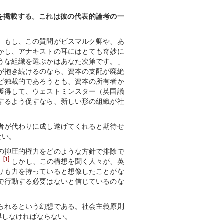
説を掲載する。これは彼の代表的論考の一
。もし、この質問がビスマルク卿や、あ
かし、アナキストの耳にはとても奇妙に
うな組織を選ぶかはあなた次第です。」
が抱き続けるのなら、資本の支配が廃絶
ど独裁的であろうとも、資本の所有者か
獲得して、ウェストミンスター（英国議
するよう促すなら、新しい形の組織が社
者が代わりに成し遂げてくれると期待せ
ない。
の抑圧的権力をどのような方針で排除で
[1]
。
しかし、この構想を聞く人々が、英
りも力を持っていると想像したことがな
で行動する必要はないと信じているのな
られるという幻想である。社会主義原則
得しなければならない。