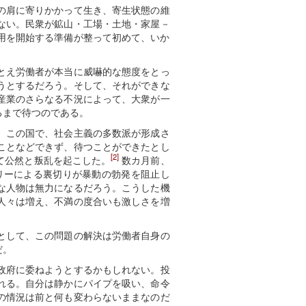
の肩に寄りかかって生き、寄生状態の維
ない。民衆が鉱山・工場・土地・家屋－
用を開始する準備が整って初めて、いか
とえ労働者が本当に威嚇的な態度をとっ
うとするだろう。そして、それができな
産業のさらなる不況によって、大衆が一
るまで待つのである。
。この国で、社会主義の多数派が形成さ
ことなどできず、待つことができたとし
[2]
て公然と叛乱を起こした。
数カ月前、
リーによる裏切りが暴動の勃発を阻止し
な人物は無力になるだろう。こうした機
人々は増え、不満の度合いも激しさを増
として、この問題の解決は労働者自身の
だ。
政府に委ねようとするかもしれない。投
れる。自分は静かにパイプを吸い、命令
の情況は前と何も変わらないままなのだ