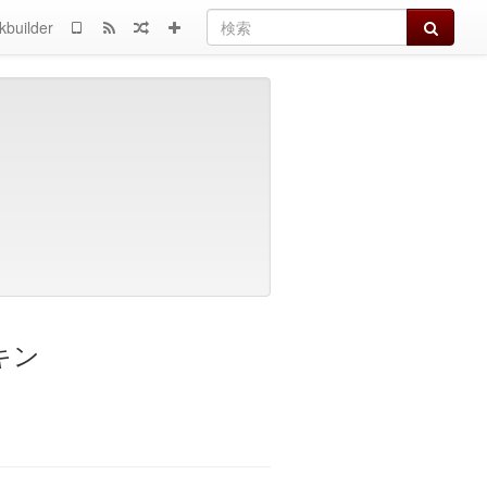
検索
kbuilder
キン