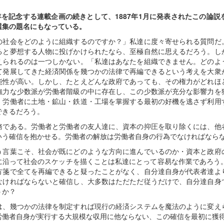
フ
択
ァ
年を記念する連載企画の続きとして、1887年1月に発表されたこの論
イ
選集
の題名にもなっている。
ル
の社会をどのように組織するのですか？」私達に度々寄せられる質問だ
ると夢想する人物に投げかけられたなら、至極自然に思えるだろう。し
えられるのは一つしかない。「私達はあなたを組織できません。どのよ
て発展してきた経済関係を幾つかの法律で再編できるという考えを大衆
能性が高い。しかし、たとえどんな政府であっても、その権力がどれほ
強力な少数派が労働者階級の中に存在し、この少数派が充分な影響力を
、労働者に土地・鉱山・鉄道・工場を掌握する最初の好機を逃さず利用
できるだろう。
務である。労働者と労働者の友人達に、資本の抑圧を取り除くには、他
いう確信を抱かせる。労働者の解放は労働者自身の行為でなければなら
う言葉こそ、社会が既にどのような方向に進んでいるのか・資本と政府
に沿って社会のスケッチを描くことは私達にとって容易な作業であろう
方箋で全てを再編できると疑ったことがなく、自分達自身が代表者達よ
なければならないと確信し、大多数はただただ従うだけで、自分達自身
うか？
は、幾つかの法律を制定すれば現行の経済システムを魔法のように変え
労働者自身が実行する大規模な収用に他ならない、この確信を最初に獲