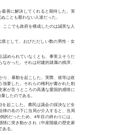
を最善に解決してくれると期待した。実
死ぬことも厭わない人達だった。
た。ここでも政府を構成したのは誠実な人
代償として、おびただしい数の男性・女
律上認められていなくとも、事実上そうだ
らなかった。それは封建的隷属の残滓、
分かり、暴動を起こした。実際、彼等は政
う強要した。それらの権利が書かれた勅
史家が言うところの高邁な愛国的感情に
放棄したのである。
動を起こした。農民は議会の採決など全
法律の名の下に当局が介入すると、当局
倒的だったため、4年目の終わりには、
感情に突き動かされ（中産階級の歴史家
である。