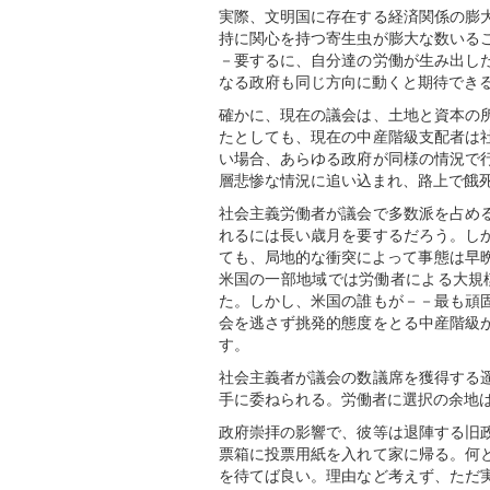
実際、文明国に存在する経済関係の膨
持に関心を持つ寄生虫が膨大な数いる
－要するに、自分達の労働が生み出し
なる政府も同じ方向に動くと期待でき
確かに、現在の議会は、土地と資本の
たとしても、現在の中産階級支配者は
い場合、あらゆる政府が同様の情況で
層悲惨な情況に追い込まれ、路上で餓
社会主義労働者が議会で多数派を占め
れるには長い歳月を要するだろう。し
ても、局地的な衝突によって事態は早
米国の一部地域では労働者による大規
た。しかし、米国の誰もが－－最も頑
会を逃さず挑発的態度をとる中産階級
す。
社会主義者が議会の数議席を獲得する
手に委ねられる。労働者に選択の余地
政府崇拝の影響で、彼等は退陣する旧
票箱に投票用紙を入れて家に帰る。何
を待てば良い。理由など考えず、ただ