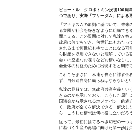
フ
レ
ピョートル゠クロポトキン没後100周
ン
つであり、実際『フリーダム』による
ド
「アナキズムの原則に基づいて、未来
リ
る集団が社会を好きなように組織でき
ー）
聞こえる。この質問に対して私達が答
政府は何でもでき、何世紀にもわたっ
されるまで何世紀も待つことになる可
ら財産を収用できないと理解している
会）の空虚なお喋りなどお構いなしに
会全体の利益のために出現すると期待
これこそまさに、私達が自らに課す任
ず、自分達自身に頼らねばならないと
私達の見解では、無政府共産主義とい
きるのかを示しており、こうした原則
国議会から示されるホメオパシー的処
く、政府が全てを解決できる・解決し
ら、こうした構想は何の役に立つだろ
従って、最初に捨てるべき幻想の一つ
に基づく生産の再編に向けた第一歩は