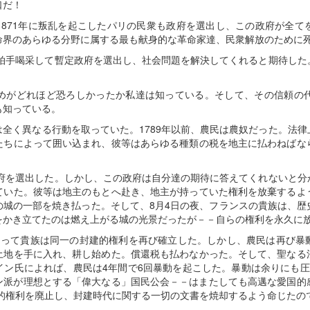
口だ！
1871年に叛乱を起こしたパリの民衆も政府を選出し、この政府が全て
命界のあらゆる分野に属する最も献身的な革命家達、民衆解放のために
は拍手喝采して暫定政府を選出し、社会問題を解決してくれると期待し
めがどれほど恐ろしかったか私達は知っている。そして、その信頼の
も知っている。
全く異なる行動を取っていた。1789年以前、農民は農奴だった。法
たちによって囲い込まれ、彼等はあらゆる種類の税を地主に払わねばな
。
政府を選出した。しかし、この政府は自分達の期待に答えてくれないと
ていた。彼等は地主のもとへ赴き、地主が持っていた権利を放棄するよ
の城の一部を焼き払った。そして、8月4日の夜、フランスの貴族は、歴
をかき立てたのは燃え上がる城の光景だったが－－自らの権利を永久に
よって貴族は同一の封建的権利を再び確立した。しかし、農民は再び暴
土地を手に入れ、耕し始めた。償還税も払わなかった。そして、聖なる
イン氏によれば、農民は4年間で6回暴動を起こした。暴動は余りにも圧
ン派が理想とする「偉大なる」国民公会－－はまたしても高邁な愛国的
建的権利を廃止し、封建時代に関する一切の文書を焼却するよう命じたの