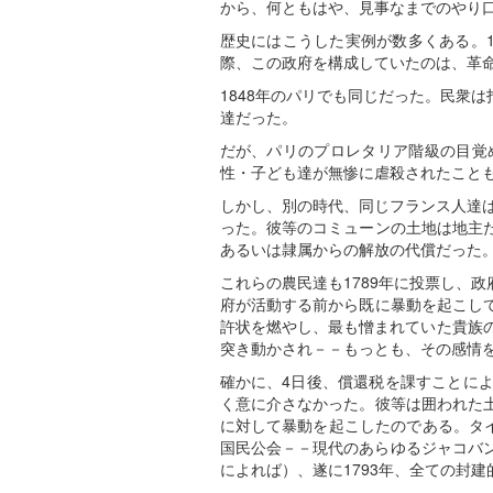
から、何ともはや、見事なまでのやり
歴史にはこうした実例が数多くある。
際、この政府を構成していたのは、革
1848年のパリでも同じだった。民衆
達だった。
だが、パリのプロレタリア階級の目覚
性・子ども達が無惨に虐殺されたこと
しかし、別の時代、同じフランス人達は
った。彼等のコミューンの土地は地主
あるいは隷属からの解放の代償だった
これらの農民達も1789年に投票し、
府が活動する前から既に暴動を起こし
許状を燃やし、最も憎まれていた貴族
突き動かされ－－もっとも、その感情
確かに、4日後、償還税を課すことに
く意に介さなかった。彼等は囲われた
に対して暴動を起こしたのである。タ
国民公会－－現代のあらゆるジャコバ
によれば）、遂に1793年、全ての封