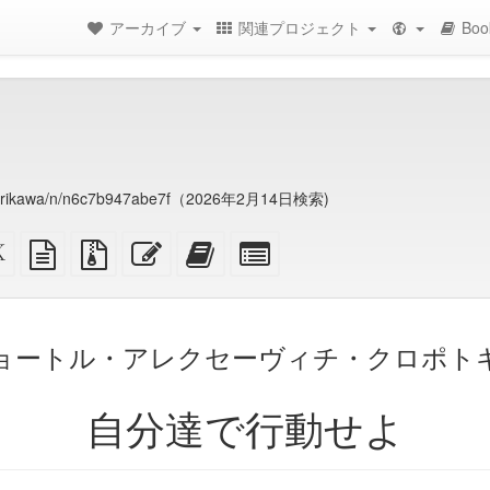
アーカイブ
関連プロジェクト
Boo
_morikawa/n/n6c7b947abe7f（2026年2月14日検索)
XeLaTeX
プ
添
こ
こ
Bookbuilder
ソ
レ
付
の
の
の
ー
ー
フ
記
記
た
ス
ン
ァ
事
事
め
記
イ
を
を
の
ョートル・アレクセーヴィチ・クロポト
事
ル
編
bookbuilder
個々
ソ
付
集
に
の
ー
き
追
パ
自分達で行動せよ
（プ
ス
の
加
ー
ソ
ツ
ー
を
ス
選