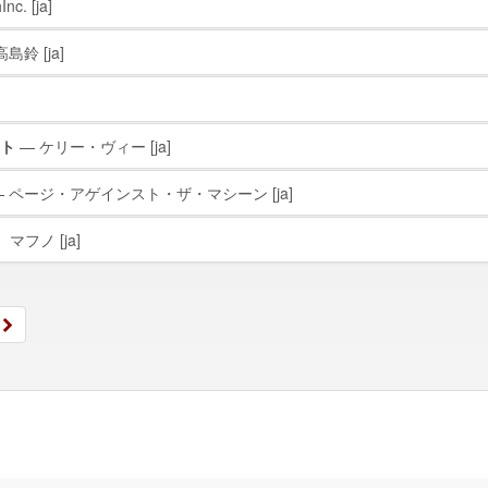
Inc.
[ja]
高島鈴
[ja]
ト
— ケリー・ヴィー
[ja]
 ページ・アゲインスト・ザ・マシーン
[ja]
゠マフノ
[ja]
»