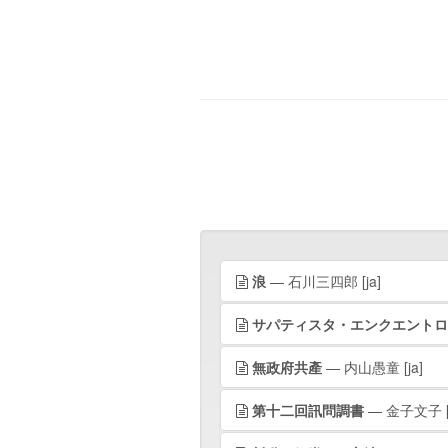
浪
— 石川三四郎
[ja]
サパティスタ・エンクエントロ 2
無政府共產
— 内山愚童
[ja]
第十二回訊問調書
— 金子文子