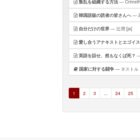
叛乱を組織する方法
— Crimeth
韓国語版の読者の皆さんへ
— 
自分だけの世界
— 辻潤
[ja]
愛し合うアナキストとエゴイス
英語を話せ、然もなくば死？
—
国家に対する闘争
— ネストル
1
2
3
...
24
25