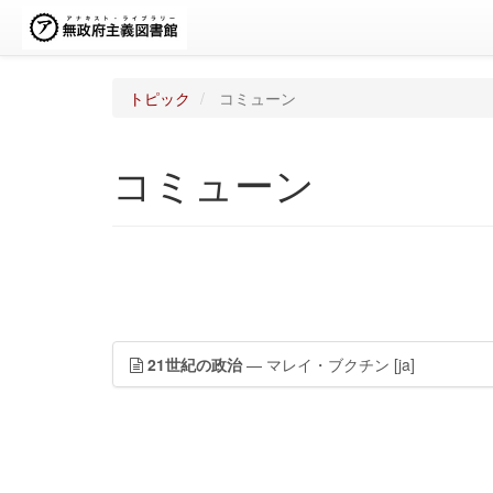
トピック
コミューン
コミューン
21世紀の政治
— マレイ・ブクチン
[ja]