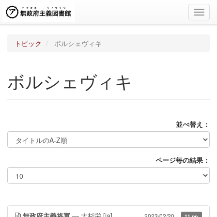
Toggl
navig
トピック
ボルシェヴィキ
ボルシェヴィキ
並べ替え：
ページ毎の結果：
無政府主義将軍
— 大杉栄
[ja]
2023/02/20
11 pp.