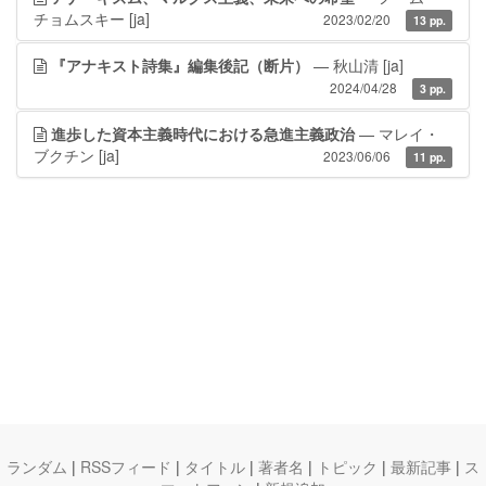
チョムスキー
[ja]
2023/02/20
13 pp.
『アナキスト詩集』編集後記（断片）
— 秋山清
[ja]
2024/04/28
3 pp.
進歩した資本主義時代における急進主義政治
— マレイ・
ブクチン
[ja]
2023/06/06
11 pp.
ランダム
|
RSSフィード
|
タイトル
|
著者名
|
トピック
|
最新記事
|
ス