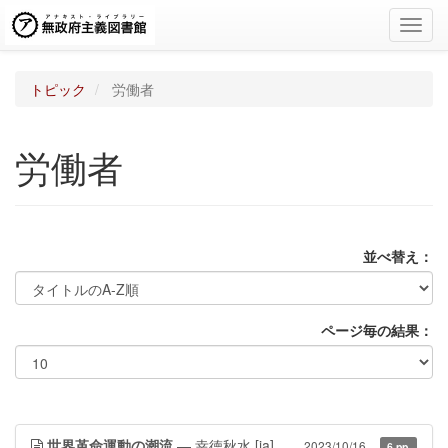
Toggl
navig
トピック
労働者
労働者
並べ替え：
ページ毎の結果：
世界革命運動の潮流
— 幸徳秋水
[ja]
2023/10/16
6 pp.