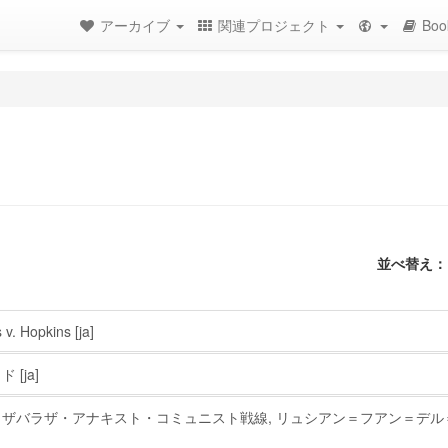
アーカイブ
関連プロジェクト
Boo
並べ替え：
v. Hopkins
[ja]
ッド
[ja]
 ザバラザ・アナキスト・コミュニスト戦線, リュシアン＝フアン＝デル