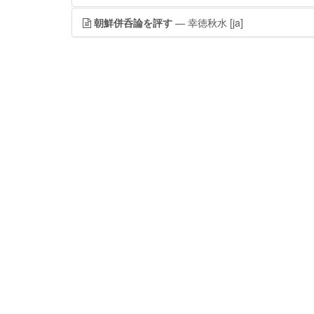
朝鮮併呑論を評す
— 幸徳秋水
[ja]