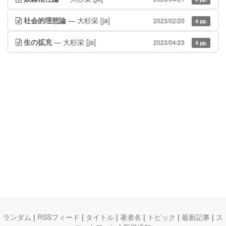
社会的理想論
— 大杉栄
[ja]
2023/02/20
4 pp.
生の拡充
— 大杉栄
[ja]
2023/04/23
4 pp.
ランダム
|
RSSフィード
|
タイトル
|
著者名
|
トピック
|
最新記事
|
ス