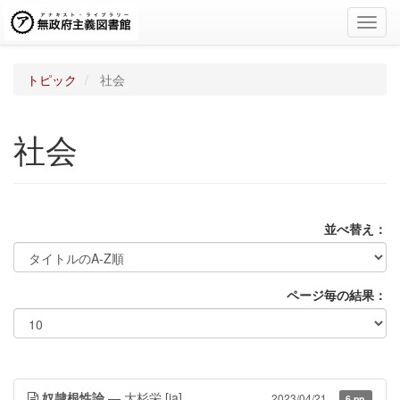
Toggl
navig
トピック
社会
社会
並べ替え：
ページ毎の結果：
奴隷根性論
— 大杉栄
[ja]
2023/04/21
6 pp.